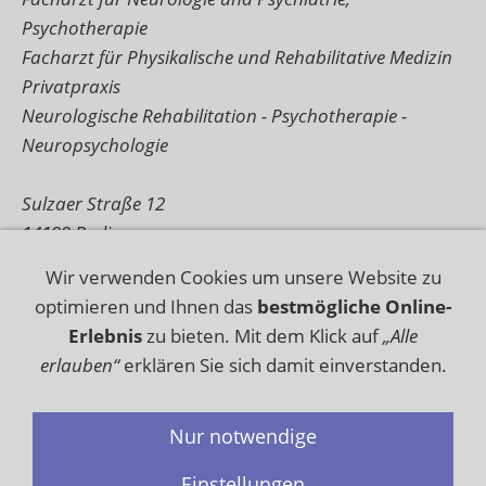
Psychotherapie
Facharzt für Physikalische und Rehabilitative Medizin
Privatpraxis
Neurologische Rehabilitation - Psychotherapie -
Neuropsychologie
Sulzaer Straße 12
14199 Berlin
Tel.: 030 678 281 46
Wir verwenden Cookies um unsere Website zu
Mobil: 0178 137 55 20
optimieren und Ihnen das
bestmögliche Online-
Fax.: 030 678 281 45
Erlebnis
zu bieten. Mit dem Klick auf
„Alle
http://www.neurorehabilitation-frommelt.de
erlauben“
erklären Sie sich damit einverstanden.
Nur notwendige
Datenschutz
Haftungsausschluss
Einstellungen