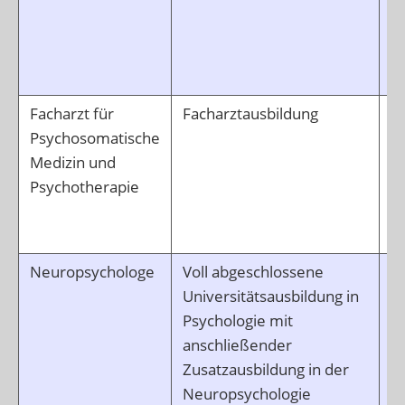
G
G
g
N
Facharzt für
Facharztausbildung
T
Psychosomatische
di
Medizin und
k
Psychotherapie
Er
kö
se
Neuropsychologe
Voll abgeschlossene
D
Universitätsausbildung in
v
Psychologie mit
m
anschließender
E
Zusatzausbildung in der
z.
Neuropsychologie
Sc