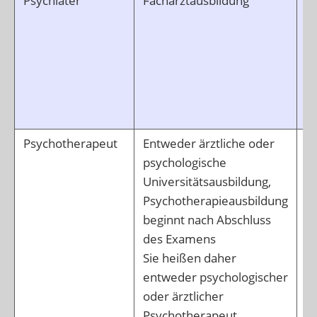
Psychiater
Facharztausbildung
B
E
g
S
D
Z
A
Psychotherapeut
Entweder ärztliche oder
M
psychologische
B
Universitätsausbildung,
p
Psychotherapieausbildung
B
beginnt nach Abschluss
p
des Examens
n
Sie heißen daher
L
entweder psychologischer
au
oder ärztlicher
V
Psychotherapeut.
K