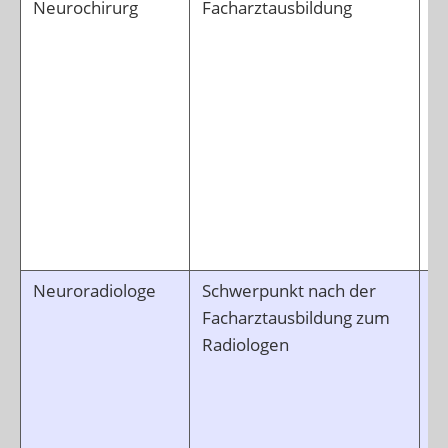
Neurochirurg
Facharztausbildung
O
T
d
N
O
E
N
B
E
N
Neuroradiologe
Schwerpunkt nach der
D
Facharztausbildung zum
E
Radiologen
d
p
Mu
B