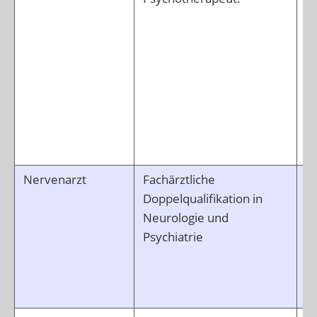
Pa
D
a
T
di
Ve
ko
Th
Nervenarzt
Fachärztliche
G
Doppelqualifikation in
Ne
Neurologie und
S
Psychiatrie
G
be
d
H