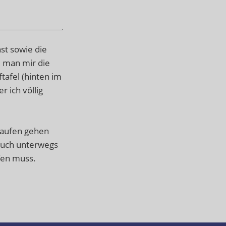
st sowie die
e man mir die
tafel (hinten im
 ich völlig
nkaufen gehen
 auch unterwegs
fen muss.