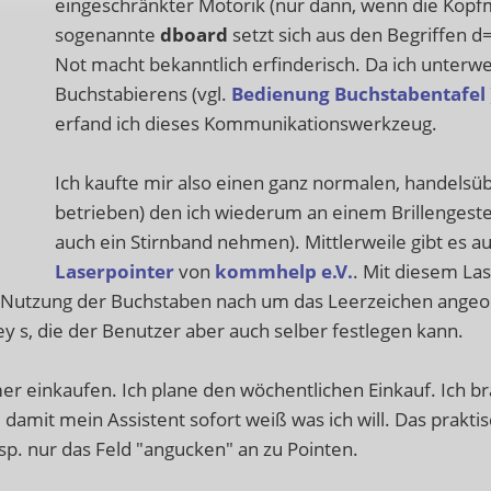
eingeschränkter Motorik (nur dann, wenn die Kopfm
sogenannte
dboard
setzt sich aus den Begriffen 
Not macht bekanntlich erfinderisch. Da ich unterwe
Buchstabierens (vgl.
Bedienung Buchstabentafel
erfand ich dieses Kommunikationswerkzeug.
Ich kaufte mir also einen ganz normalen, handelsüb
betrieben) den ich wiederum an einem Brillengeste
auch ein Stirnband nehmen). Mittlerweile gibt es a
Laserpointer
von
kommhelp e.V.
. Mit diesem La
r Nutzung der Buchstaben nach um das Leerzeichen angeor
y s, die der Benutzer aber auch selber festlegen kann.
r einkaufen. Ich plane den wöchentlichen Einkauf. Ich bra
, damit mein Assistent sofort weiß was ich will. Das prakt
p. nur das Feld "angucken" an zu Pointen.