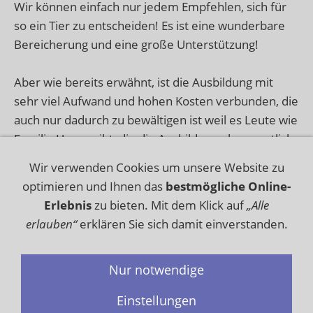
Wir können einfach nur jedem Empfehlen, sich für
so ein Tier zu entscheiden! Es ist eine wunderbare
Bereicherung und eine große Unterstützung!
Aber wie bereits erwähnt, ist die Ausbildung mit
sehr viel Aufwand und hohen Kosten verbunden, die
auch nur dadurch zu bewältigen ist weil es Leute wie
Familie Haase gibt, die die Ausbildung ehrenamtlich
ausführen! Also bitte zögern sie nicht an die Kynos
Wir verwenden Cookies um unsere Website zu
Stiftung zu spenden, damit möglichst viele
optimieren und Ihnen das
bestmögliche Online-
Bedürftige in den Genuss eines
Erlebnis
zu bieten. Mit dem Klick auf
„Alle
Behindertenbegleithundes kommen können!
erlauben“
erklären Sie sich damit einverstanden.
Nur notwendige
Datenschutz
Haftungsausschluss
Einstellungen
Impressum
Kontakt
Lizenz
Sitemap