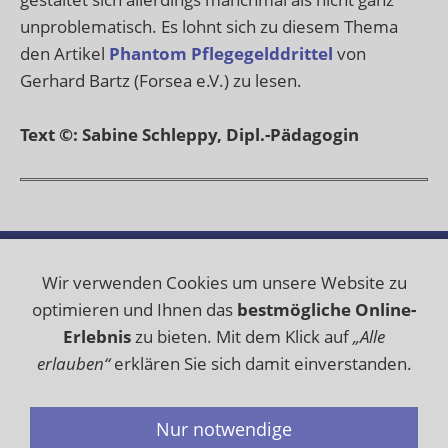
unproblematisch. Es lohnt sich zu diesem Thema
den Artikel
Phantom Pflegegelddrittel
von
Gerhard Bartz (Forsea e.V.) zu lesen.
Text ©: Sabine Schleppy, Dipl.-Pädagogin
Datenschutz
Haftungsausschluss
Wir verwenden Cookies um unsere Website zu
Impressum
Kontakt
Lizenz
Sitemap
optimieren und Ihnen das
bestmögliche Online-
Erlebnis
zu bieten. Mit dem Klick auf
„Alle
© 2025 www.tettricks.de - Alle Rechte vorbehalten
erlauben“
erklären Sie sich damit einverstanden.
Nur notwendige