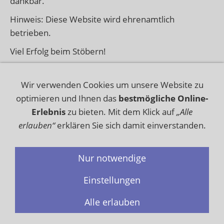
dankbar.
Hinweis: Diese Website wird ehrenamtlich
betrieben.
Viel Erfolg beim Stöbern!
Wir verwenden Cookies um unsere Website zu
optimieren und Ihnen das
bestmögliche Online-
Erlebnis
zu bieten. Mit dem Klick auf
„Alle
erlauben“
erklären Sie sich damit einverstanden.
Nur notwendige
Datenschutz
Haftungsausschluss
Einstellungen
Impressum
Kontakt
Lizenz
Sitemap
Alle erlauben
© 2025 www.tettricks.de - Alle Rechte vorbehalten