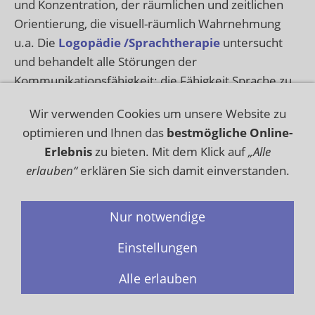
und Konzentration, der räumlichen und zeitlichen
Orientierung, die visuell-räumlich Wahrnehmung
u.a. Die
Logopädie /Sprachtherapie
untersucht
und behandelt alle Störungen der
Kommunikationsfähigkeit: die Fähigkeit Sprache zu
verwenden, um sich mitzuteilen, die richtigen
Wir verwenden Cookies um unsere Website zu
Wörter und Sätze zu benutzen, die Sprache anderer
optimieren und Ihnen das
bestmögliche Online-
zu verstehen oder die Sprachlaute korrekt
Erlebnis
zu bieten. Mit dem Klick auf
„Alle
auszuwählen. Das gilt fürs das Sprechen und Hören
erlauben“
erklären Sie sich damit einverstanden.
wie für das Lesen und Schreiben (Fachbegriff:
Aphasie), die Fähigkeit, die Sprechorgane wie
Kehlkopf, Zunge, Lippen usw. korrekt zu bewegen,
Nur notwendige
eine Stimme zu bilden und normal und verständlich
Einstellungen
zu sprechen. Außerdem treten nach einem
Schlaganfall sehr häufig Probleme mit der
Alle erlauben
Nahrungsaufnahme (Schluckstörungen) auf, die
dringend behandelt werden müssen, da die Folgen